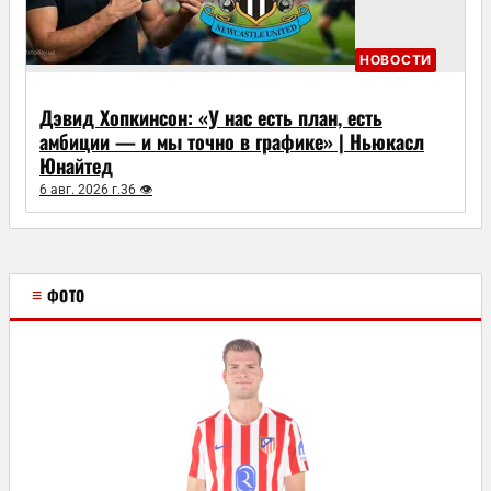
НОВОСТИ
Дэвид Хопкинсон: «У нас есть план, есть
амбиции — и мы точно в графике» | Ньюкасл
Юнайтед
6 авг. 2026 г.
36 👁
≡
ФОТО