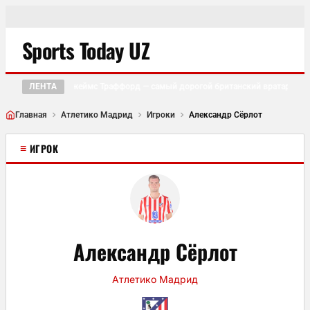
Sports Today UZ
ЛЕНТА
Джеймс Траффорд — самый дорогой британский вратарь в ис
●
Главная
Атлетико Мадрид
Игроки
Александр Сёрлот
≡
ИГРОК
Александр Сёрлот
Атлетико Мадрид