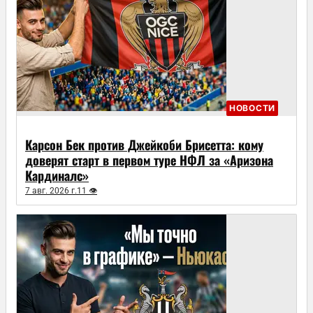
НОВОСТИ
Карсон Бек против Джейкоби Брисетта: кому
доверят старт в первом туре НФЛ за «Аризона
Кардиналс»
7 авг. 2026 г.
11 👁