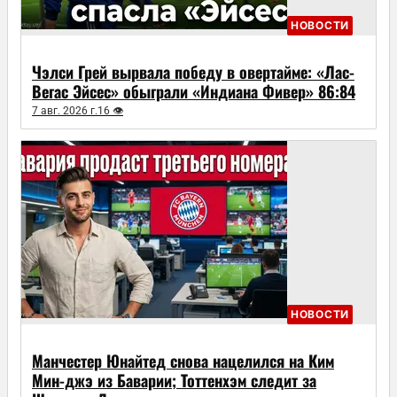
НОВОСТИ
Чэлси Грей вырвала победу в овертайме: «Лас-
Вегас Эйсес» обыграли «Индиана Фивер» 86:84
7 авг. 2026 г.
16 👁
НОВОСТИ
Манчестер Юнайтед снова нацелился на Ким
Мин-джэ из Баварии; Тоттенхэм следит за