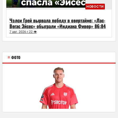
НОВОСТИ
Чэлси Грей вырвала победу в овертайме: «Лас-
Вегас Эйсес» обыграли «Индиана Фивер» 86:84
7 авг. 2026 г.
22 👁
≡
ФОТО