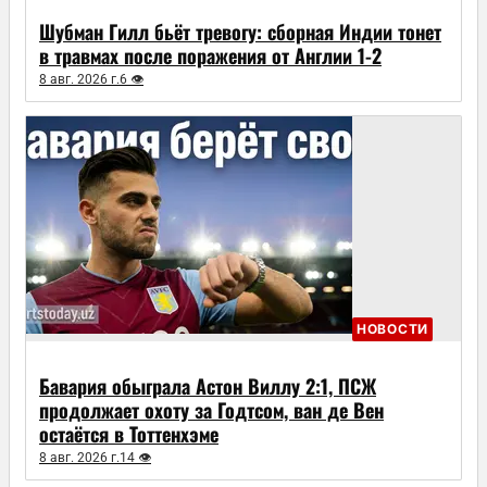
Шубман Гилл бьёт тревогу: сборная Индии тонет
в травмах после поражения от Англии 1-2
8 авг. 2026 г.
6 👁
НОВОСТИ
Бавария обыграла Астон Виллу 2:1, ПСЖ
продолжает охоту за Годтсом, ван де Вен
остаётся в Тоттенхэме
8 авг. 2026 г.
14 👁