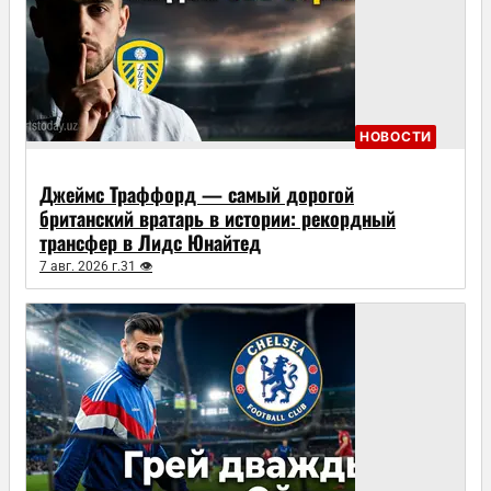
НОВОСТИ
Джеймс Траффорд — самый дорогой
британский вратарь в истории: рекордный
трансфер в Лидс Юнайтед
7 авг. 2026 г.
31 👁