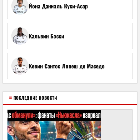
Йона Даниэль Куси-Асар
Кальвин Бэсси
Кевин Сантос Лопеш де Маседо
≡
ПОСЛЕДНИЕ НОВОСТИ