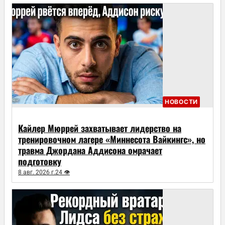
НОВОСТИ
Кайлер Мюррей захватывает лидерство на
тренировочном лагере «Миннесота Вайкингс», но
травма Джордана Аддисона омрачает
подготовку
8 авг. 2026 г.
24 👁