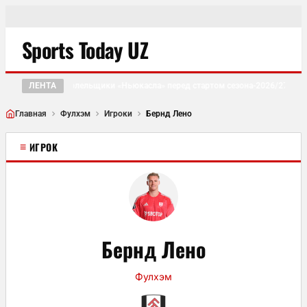
Sports Today UZ
ЛЕНТА
Болельщики «Ньюкасла» перед стартом сезона-2026/27: «Мы
●
Главная
Фулхэм
Игроки
Бернд Лено
≡
ИГРОК
Бернд Лено
Фулхэм