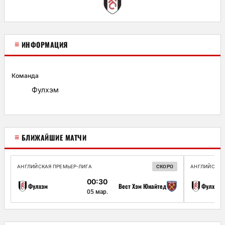
≡
ИНФОРМАЦИЯ
Команда
Фулхэм
≡
БЛИЖАЙШИЕ МАТЧИ
АНГЛИЙСКАЯ ПРЕМЬЕР-ЛИГА
СКОРО
АНГЛИЙСКАЯ
00:30
Фулхэм
Вест Хэм Юнайтед
Фулхэм
05 мар.