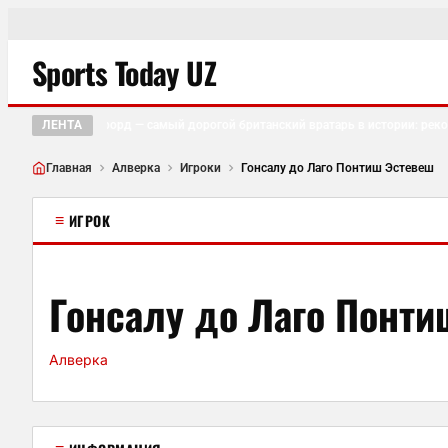
Sports Today UZ
ЛЕНТА
Джеймс Траффорд — самый дорогой британский вратарь в истории: рекор
Главная
Алверка
Игроки
Гонсалу до Лаго Понтиш Эстевеш
≡
ИГРОК
Гонсалу до Лаго Понти
Алверка