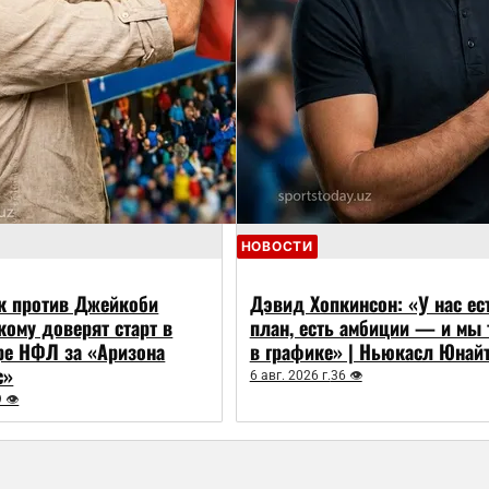
НОВОСТИ
к против Джейкоби
Дэвид Хопкинсон: «У нас ес
 кому доверят старт в
план, есть амбиции — и мы 
ре НФЛ за «Аризона
в графике» | Ньюкасл Юнай
с»
6 авг. 2026 г.
36 👁
9 👁