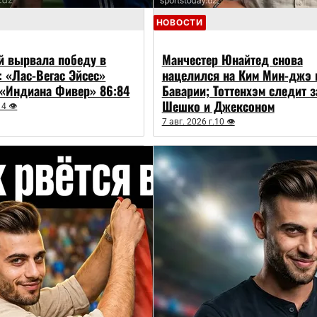
НОВОСТИ
й вырвала победу в
Манчестер Юнайтед снова
: «Лас-Вегас Эйсес»
нацелился на Ким Мин-джэ 
«Индиана Фивер» 86:84
Баварии; Тоттенхэм следит з
Шешко и Джексоном
14 👁
7 авг. 2026 г.
10 👁