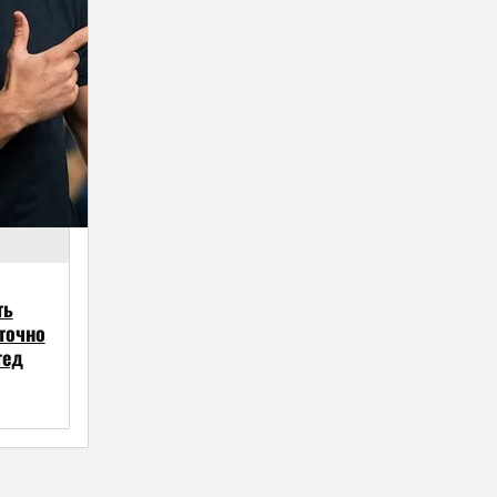
ть
точно
тед