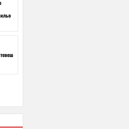
о
ильо
штевеш