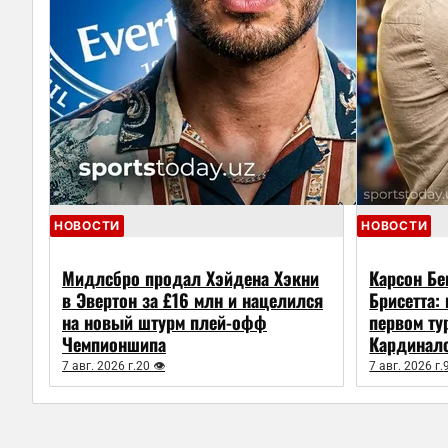
НОВОСТИ
НОВОСТИ
Мидлсбро продал Хэйдена Хэкни
Карсон Бе
в Эвертон за £16 млн и нацелился
Брисетта:
на новый штурм плей-офф
первом ту
Чемпионшипа
Кардинал
7 авг. 2026 г.
20 👁
7 авг. 2026 г.