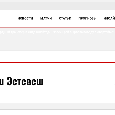
НОВОСТИ
МАТЧИ
СТАТЬИ
ПРОГНОЗЫ
ИНСА
дный трансфер в Лидс Юнайтед
Чэлси Грей вырвала победу в овертайме: «Л
●
ш Эстевеш