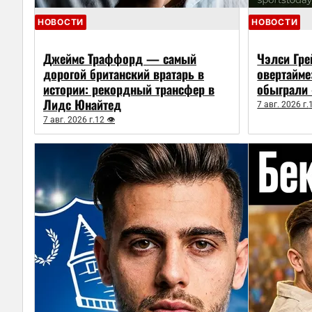
НОВОСТИ
НОВОСТИ
Джеймс Траффорд — самый
Чэлси Гре
дорогой британский вратарь в
овертайме
истории: рекордный трансфер в
обыграли 
Лидс Юнайтед
7 авг. 2026 г.
7 авг. 2026 г.
12 👁