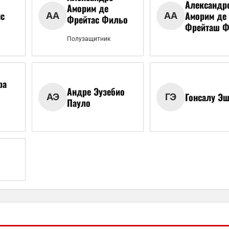
Александр
Аморим де
с
Аморим де
АА
АА
Фрейтас Фильо
Фрейташ Ф
Полузащитник
ра
Андре Эузебио
Гонсалу Э
АЭ
ГЭ
Пауло