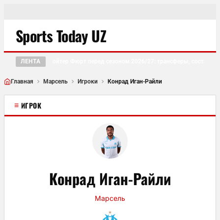
Sports Today UZ
ЛЕНТА
Гройтер Фюрт перед сезоном 2026/27: трансферы, состав и 
●
Главная
Марсель
Игроки
Конрад Иган-Райли
≡
ИГРОК
Конрад Иган-Райли
Марсель