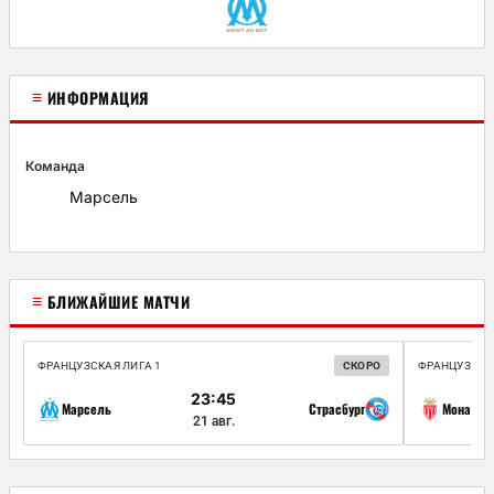
≡
ИНФОРМАЦИЯ
Команда
Марсель
≡
БЛИЖАЙШИЕ МАТЧИ
ФРАНЦУЗСКАЯ ЛИГА 1
СКОРО
ФРАНЦУЗСКАЯ
23:45
Марсель
Страсбург
Монако
21 авг.