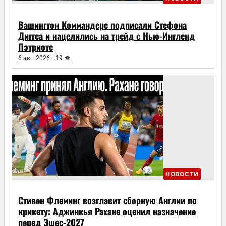
Вашингтон Коммандерс подписали Стефона
Диггса и нацелились на трейд с Нью-Ингленд
Пэтриотс
6 авг. 2026 г.
19 👁
НОВОСТИ
Стивен Флеминг возглавит сборную Англии по
крикету: Аджинкья Рахане оценил назначение
перед Эшес-2027