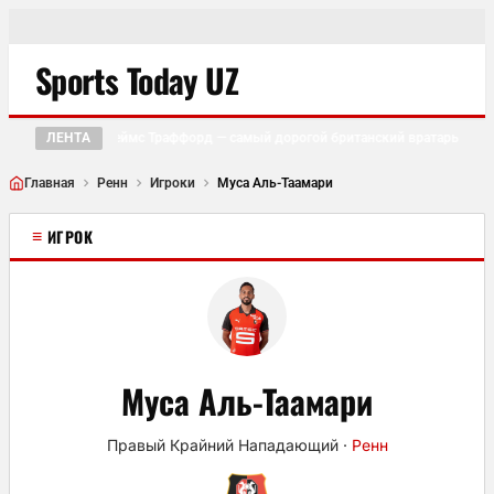
Sports Today UZ
ЛЕНТА
Джеймс Траффорд — самый дорогой британский вратарь в ист
●
Главная
Ренн
Игроки
Муса Аль-Таамари
≡
ИГРОК
Муса Аль-Таамари
Правый Крайний Нападающий
·
Ренн