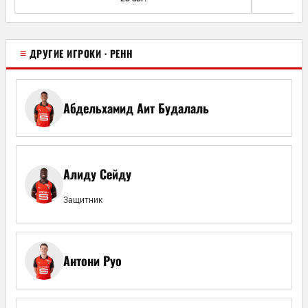
≡
ДРУГИЕ ИГРОКИ · РЕНН
Абдельхамид Аит Будалаль
Алиду Сейду
Защитник
Антони Руо