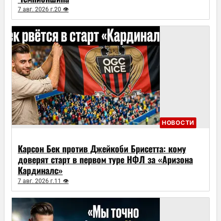
7 авг. 2026 г.
20 👁
НОВОСТИ
Карсон Бек против Джейкоби Брисетта: кому
доверят старт в первом туре НФЛ за «Аризона
Кардиналс»
7 авг. 2026 г.
11 👁