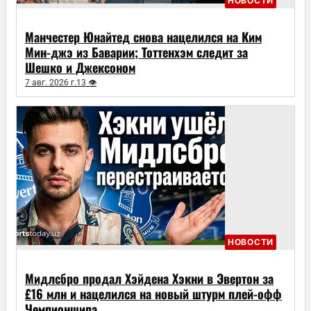
НОВОСТИ
Манчестер Юнайтед снова нацелился на Ким
Мин-джэ из Баварии; Тоттенхэм следит за
Шешко и Джексоном
7 авг. 2026 г.
13 👁
НОВОСТИ
Мидлсбро продал Хэйдена Хэкни в Эвертон за
£16 млн и нацелился на новый штурм плей-офф
Чемпионшипа