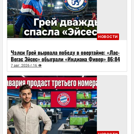
НОВОСТИ
Чэлси Грей вырвала победу в овертайме: «Лас-
Вегас Эйсес» обыграли «Индиана Фивер» 86:84
7 авг. 2026 г.
16 👁