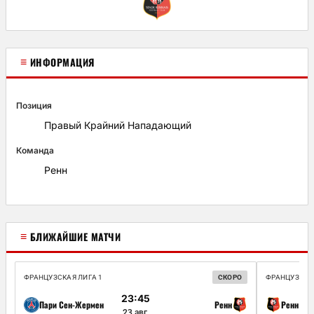
≡
ИНФОРМАЦИЯ
Позиция
Правый Крайний Нападающий
Команда
Ренн
≡
БЛИЖАЙШИЕ МАТЧИ
ФРАНЦУЗСКАЯ ЛИГА 1
СКОРО
ФРАНЦУЗСКАЯ
23:45
Пари Сен-Жермен
Ренн
Ренн
23 авг.