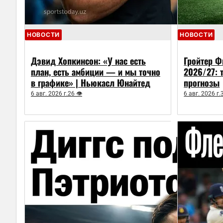
НОВОСТИ
НОВОСТИ
Дэвид Хопкинсон: «У нас есть
Гройтер Ф
план, есть амбиции — и мы точно
2026/27: 
в графике» | Ньюкасл Юнайтед
прогнозы
6 авг. 2026 г.
26 👁
6 авг. 2026 г.