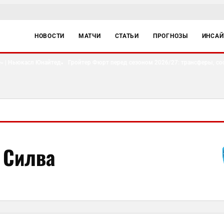
НОВОСТИ
МАТЧИ
СТАТЬИ
ПРОГНОЗЫ
ИНСА
 | Ньюкасл Юнайтед
Гройтер Фюрт перед сезоном 2026/27: трансферы, сост
●
 Силва