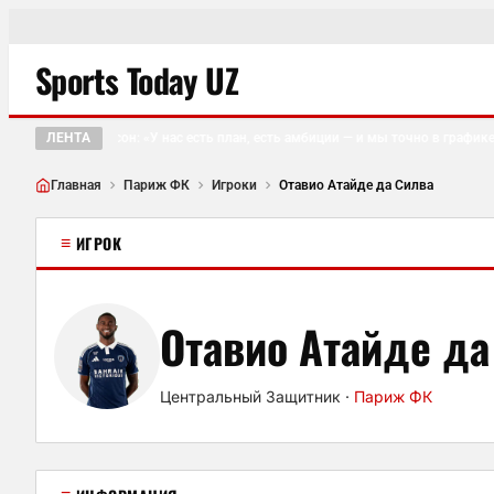
Sports Today UZ
ЛЕНТА
Дэвид Хопкинсон: «У нас есть план, есть амбиции — и мы точно в графике»
Главная
Париж ФК
Игроки
Отавио Атайде да Силва
≡
ИГРОК
Отавио Атайде да
Центральный Защитник
·
Париж ФК