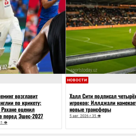
НОВОСТИ
еминг возглавит
Халл Сити подписал четырё
нглии по крикету:
игроков: Иллджали намекае
 Рахане оценил
новые трансферы
е перед Эшес-2027
5 авг. 2026 г.
35 👁
31 👁