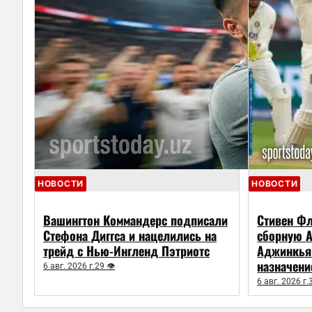
НОВОСТИ
НОВОСТИ
Вашингтон Коммандерс подписали
Стивен Фл
Стефона Диггса и нацелились на
сборную А
трейд с Нью-Ингленд Пэтриотс
Аджинкья
назначени
6 авг. 2026 г.
29 👁
6 авг. 2026 г.