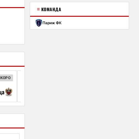
≡
КОМАНДА
Париж ФК
СКОРО
ФРАНЦУЗСКАЯ ЛИГА 1
20:00
ца
Марсель
Париж 
05 сент.