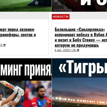
НОВОСТИ
юрт перед сезоном
Болельщик «Сандерленда»
трансферы, состав и
вспоминает победу в Кубке 
и визит к Бобу Стокоу — ис
которую не придумаешь
33 👁
6 авг. 2026 г.
28 👁