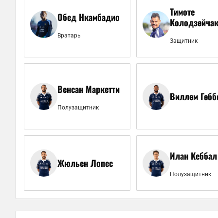
Тимоте
Обед Нкамбадио
Колодзейча
Вратарь
Защитник
Венсан Маркетти
Виллем Гебб
Полузащитник
Илан Кеббал
Жюльен Лопес
Полузащитник