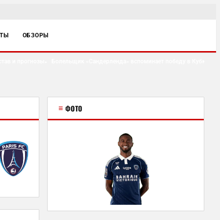
ЙТЫ
ОБЗОРЫ
ав и прогнозы
Болельщик «Сандерленда» вспоминает победу в Кубке Англии
●
≡
ФОТО