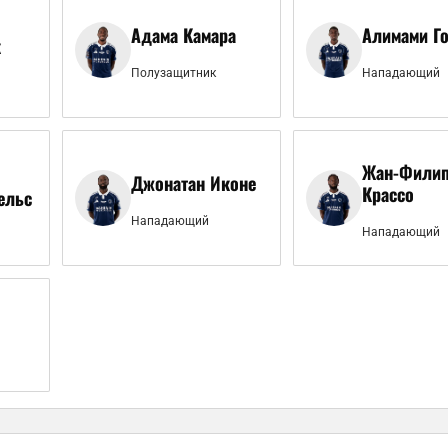
Адама Камара
Алимами Г
к
Полузащитник
Нападающий
Жан-Фили
Джонатан Иконе
Крассо
ельс
Нападающий
Нападающий