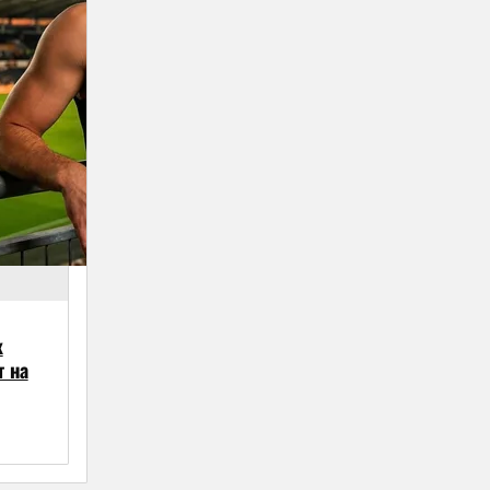
х
т на