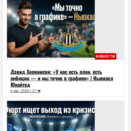
НОВОСТИ
Дэвид Хопкинсон: «У нас есть план, есть
амбиции — и мы точно в графике» | Ньюкасл
Юнайтед
6 авг. 2026 г.
27 👁