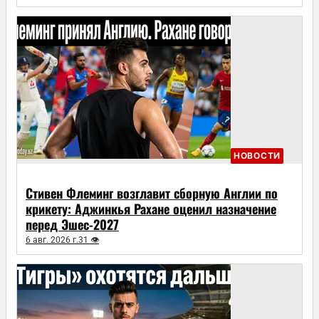
НОВОСТИ
Стивен Флеминг возглавит сборную Англии по
крикету: Аджинкья Рахане оценил назначение
перед Эшес-2027
6 авг. 2026 г.
31 👁