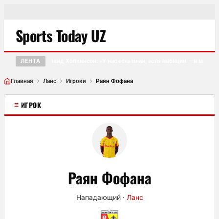
Sports Today UZ
ЛЕНТА
Дэвид Хопкинсон: «У нас есть план, есть амбиции — и мы то
●
Главная
Ланс
Игроки
Раян Фофана
≡
ИГРОК
Раян Фофана
Нападающий
·
Ланс