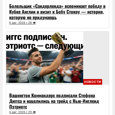
Болельщик «Сандерленда» вспоминает победу в
Кубке Англии и визит к Бобу Стокоу — история,
которую не придумаешь
6 авг. 2026 г.
28 👁
НОВОСТИ
Вашингтон Коммандерс подписали Стефона
Диггса и нацелились на трейд с Нью-Ингленд
Пэтриотс
6 авг. 2026 г.
29 👁