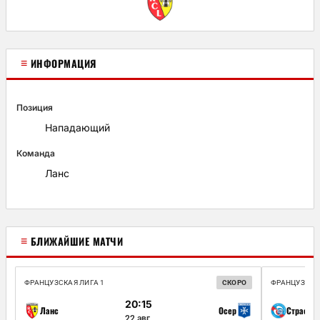
≡
ИНФОРМАЦИЯ
Позиция
Нападающий
Команда
Ланс
≡
БЛИЖАЙШИЕ МАТЧИ
ФРАНЦУЗСКАЯ ЛИГА 1
СКОРО
ФРАНЦУЗСКАЯ
20:15
Ланс
Осер
Страсбур
22 авг.