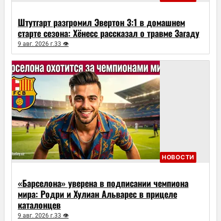
Штутгарт разгромил Эвертон 3:1 в домашнем
старте сезона: Хёнесс рассказал о травме Загаду
9 авг. 2026 г.
33 👁
НОВОСТИ
«Барселона» уверена в подписании чемпиона
мира: Родри и Хулиан Альварес в прицеле
каталонцев
9 авг. 2026 г.
33 👁