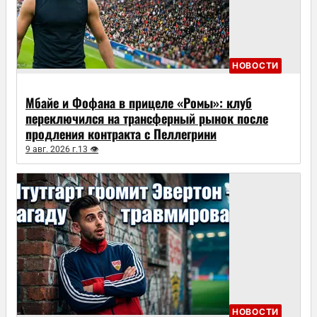
НОВОСТИ
Мбайе и Фофана в прицеле «Ромы»: клуб
переключился на трансферный рынок после
продления контракта с Пеллегрини
9 авг. 2026 г.
13 👁
НОВОСТИ