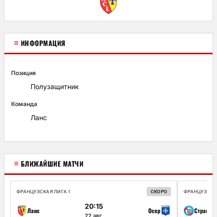
≡
ИНФОРМАЦИЯ
Позиция
Полузащитник
Команда
Ланс
≡
БЛИЖАЙШИЕ МАТЧИ
ФРАНЦУЗСКАЯ ЛИГА 1
СКОРО
ФРАНЦУЗСКАЯ
20:15
Ланс
Осер
Страсбур
22 авг.