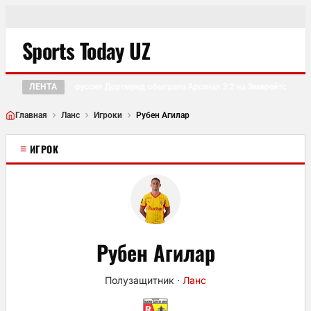
Sports Today UZ
ЛЕНТА
Боруссия Дортмунд обыграла Арсенал 3:2 на Эмирейтс Кап 
●
Главная
Ланс
Игроки
Рубен Агилар
≡
ИГРОК
Рубен Агилар
Полузащитник
·
Ланс