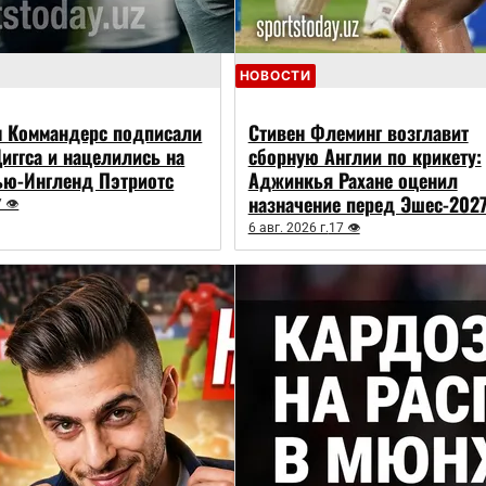
НОВОСТИ
н Коммандерс подписали
Стивен Флеминг возглавит
иггса и нацелились на
сборную Англии по крикету:
ью-Ингленд Пэтриотс
Аджинкья Рахане оценил
назначение перед Эшес-202
7 👁
6 авг. 2026 г.
17 👁