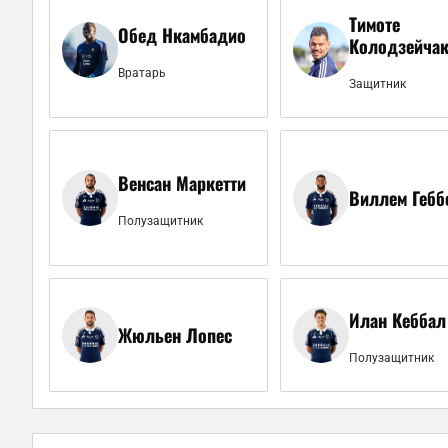
Тимоте
Обед Нкамбадио
Колодзейча
Вратарь
Защитник
Венсан Маркетти
Виллем Гебб
Полузащитник
Илан Кеббал
Жюльен Лопес
Полузащитник