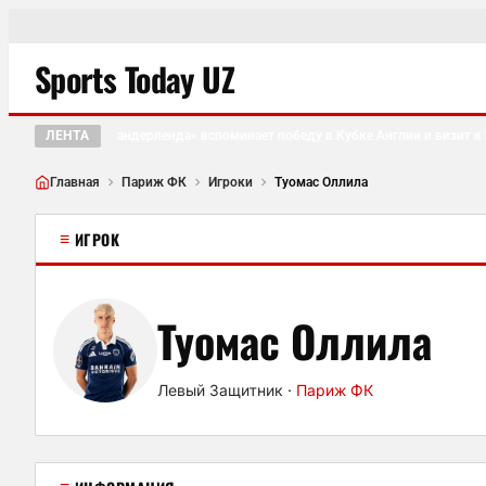
Sports Today UZ
ЛЕНТА
Болельщик «Сандерленда» вспоминает победу в Кубке Англии и визит к Бо
●
Главная
Париж ФК
Игроки
Туомас Оллила
≡
ИГРОК
Туомас Оллила
Левый Защитник
·
Париж ФК