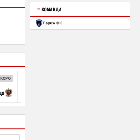
≡
КОМАНДА
Париж ФК
СКОРО
ФРАНЦУЗСКАЯ ЛИГА 1
20:00
ца
Марсель
Париж 
05 сент.