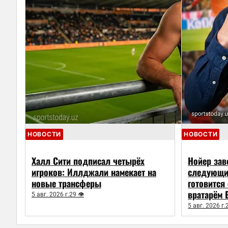
НОВОСТИ
НОВОСТИ
Халл Сити подписал четырёх
Нойер зав
игроков: Иллджали намекает на
следующим
новые трансферы
готовится
вратарём 
5 авг. 2026 г.
29 👁
5 авг. 2026 г.