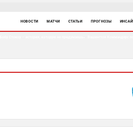
НОВОСТИ
МАТЧИ
СТАТЬИ
ПРОГНОЗЫ
ИНСА
бу Стокоу — история, которую не придумаешь
Вашингтон Коммандерс подпи
●