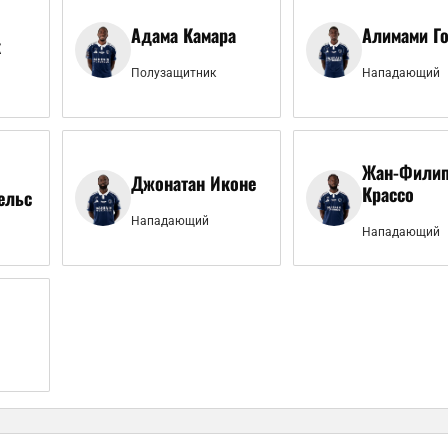
Адама Камара
Алимами Г
к
Полузащитник
Нападающий
Жан-Фили
Джонатан Иконе
Крассо
ельс
Нападающий
Нападающий