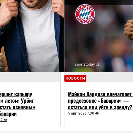
НОВОСТИ
ершит карьеру
Майкон Кардозо впечатляет 
 летом: Урбиг
предсезонке «Баварии» —
 стать основным
остаться или уйти в аренду?
Баварии
5 авг. 2026 г.
30 👁
27 👁