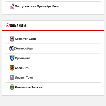
Португальская Примейра Лига
КОМАНДЫ
Ковентри Сити
Эльверсберг
Фрозиноне
Халл Сити
Ипсвич Таун
Локомотив Ташкент