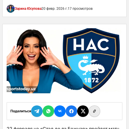
Зарина Юсупова
20 февр. 2026 г.
17 просмотров
Поделиться
22 февраля на «Стад де ла Божуар» пройдет матч