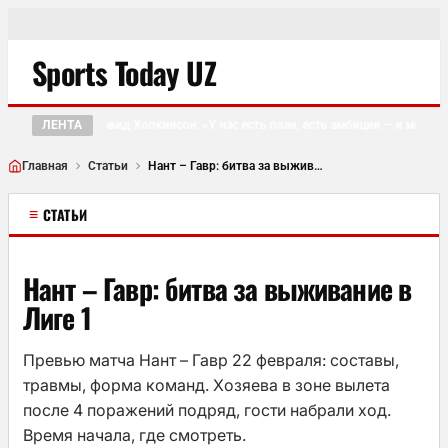
Sports Today UZ
ЛЕНТА
Дэвид Хопкинсон: «У нас есть план, есть амбиции — и мы точ
●
Главная
Статьи
Нант – Гавр: битва за выживание в Лиге 1
≡
СТАТЬИ
Нант – Гавр: битва за выживание в
Лиге 1
Превью матча Нант – Гавр 22 февраля: составы,
травмы, форма команд. Хозяева в зоне вылета
после 4 поражений подряд, гости набрали ход.
Время начала, где смотреть.