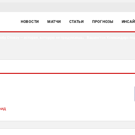
НОВОСТИ
МАТЧИ
СТАТЬИ
ПРОГНОЗЫ
ИНСА
у Стокоу — история, которую не придумаешь
Вашингтон Коммандерс подпис
●
рид