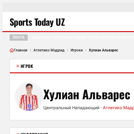
Sports Today UZ
ЛЕНТА
Болельщик «Сандерленда» вспоминает победу в Кубке Англии и визит к Боб
Главная
Атлетико Мадрид
Игроки
Хулиан Альварес
≡
ИГРОК
Хулиан Альварес
Центральный Нападающий
·
Атлетико Мад