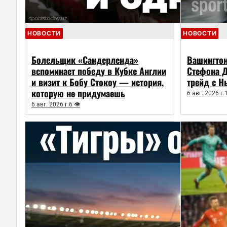
НОВОСТИ
НОВОСТИ
Болельщик «Сандерленда»
Вашингто
вспоминает победу в Кубке Англии
Стефона Д
и визит к Бобу Стокоу — история,
трейд с Н
которую не придумаешь
6 авг. 2026 г.
6 авг. 2026 г.
6 👁