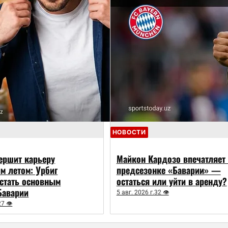
НОВОСТИ
ершит карьеру
Майкон Кардозо впечатляет 
 летом: Урбиг
предсезонке «Баварии» —
 стать основным
остаться или уйти в аренду?
Баварии
5 авг. 2026 г.
32 👁
27 👁