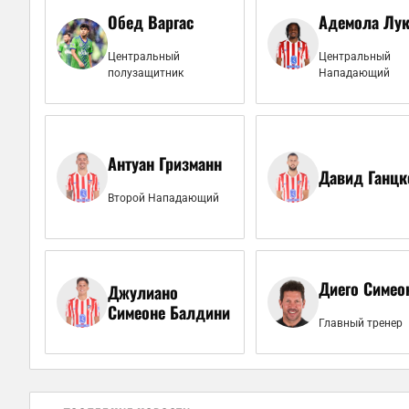
Обед Варгас
Адемола Лу
Центральный
Центральный
полузащитник
Нападающий
Антуан Гризманн
Давид Ганцк
Второй Нападающий
Диего Симео
Джулиано
Симеоне Балдини
Главный тренер