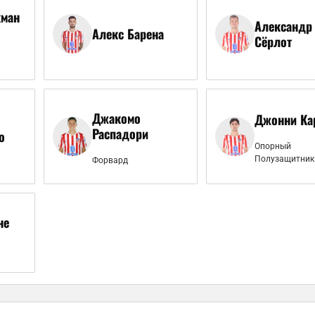
кман
Александр
Алекс Барена
Сёрлот
Джакомо
Джонни Ка
Распадори
о
Опорный
Полузащитник
Форвард
не