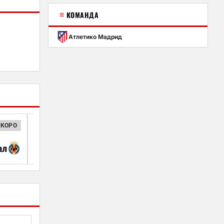
≡
КОМАНДА
Атлетико Мадрид
СКОРО
ИСПАНСКАЯ ЛА ЛИГА
00:30
ал
Севилья
Атлетико Мад
30 авг.