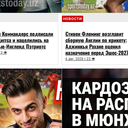
НОВОСТИ
н Коммандерс подписали
Стивен Флеминг возглавит
иггса и нацелились на
сборную Англии по крикету:
ью-Ингленд Пэтриотс
Аджинкья Рахане оценил
назначение перед Эшес-202
13 👁
6 авг. 2026 г.
23 👁