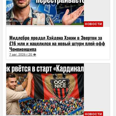
НОВОСТИ
Мидлсбро продал Хэйдена Хэкни в Эвертон за
£16 млн и нацелился на новый штурм плей-офф
Чемпионшипа
7 авг. 2026 г.
20 👁
НОВОСТИ