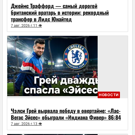
Джеймс Траффорд — самый дорогой
британский вратарь в истории: рекордный
трансфер в Лидс Юнайтед
7 авг. 2026 г.
11 👁
НОВОСТИ
Чэлси Грей вырвала победу в овертайме: «Лас-
Вегас Эйсес» обыграли «Индиана Фивер» 86:84
7 авг. 2026 г.
13 👁