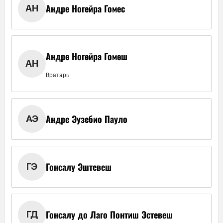
Андре Ногейра Гомес
АН
Андре Ногейра Гомеш
АН
Вратарь
Андре Эузебио Пауло
АЭ
Гонсалу Эштевеш
ГЭ
Гонсалу до Лаго Понтиш Эстевеш
ГД