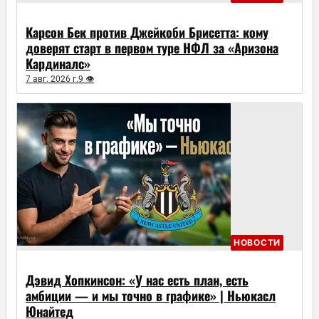
Карсон Бек против Джейкоби Брисетта: кому
доверят старт в первом туре НФЛ за «Аризона
Кардиналс»
7 авг. 2026 г.
9 👁
НОВОСТИ
Дэвид Хопкинсон: «У нас есть план, есть
амбиции — и мы точно в графике» | Ньюкасл
Юнайтед