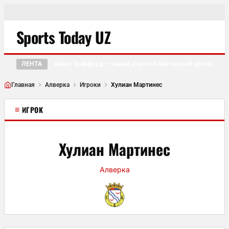
Sports Today UZ
ЛЕНТА
Джеймс Траффорд — самый дорогой британский вратарь в ис
●
Главная
Алверка
Игроки
Хулиан Мартинес
≡
ИГРОК
Хулиан Мартинес
Алверка