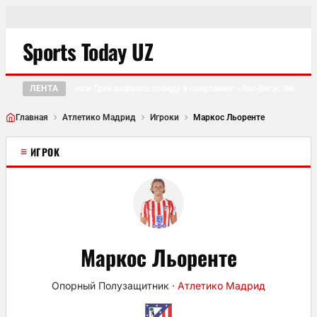
Sports Today UZ
ЛЕНТА
Чэлси Грей вырвала победу в овертайме: «Лас-Вегас Эйсес» 
●
Главная
Атлетико Мадрид
Игроки
Маркос Льоренте
≡
ИГРОК
Маркос Льоренте
Опорный Полузащитник
·
Атлетико Мадрид