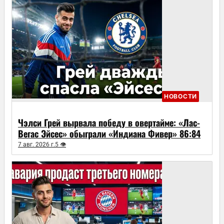
НОВОСТИ
Чэлси Грей вырвала победу в овертайме: «Лас-
Вегас Эйсес» обыграли «Индиана Фивер» 86:84
7 авг. 2026 г.
5 👁