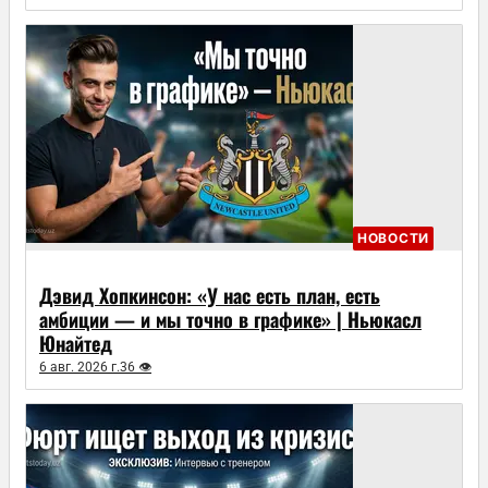
НОВОСТИ
Дэвид Хопкинсон: «У нас есть план, есть
амбиции — и мы точно в графике» | Ньюкасл
Юнайтед
6 авг. 2026 г.
36 👁