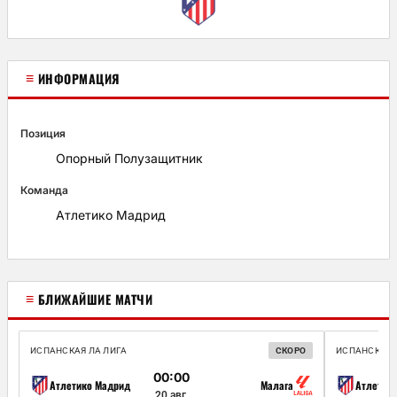
≡
ИНФОРМАЦИЯ
Позиция
Опорный Полузащитник
Команда
Атлетико Мадрид
≡
БЛИЖАЙШИЕ МАТЧИ
ИСПАНСКАЯ ЛА ЛИГА
СКОРО
ИСПАНСКАЯ 
00:00
Атлетико Мадрид
Малага
Атлетик
20 авг.