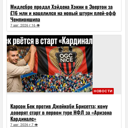
Мидлсбро продал Хэйдена Хэкни в Эвертон за
£16 млн и нацелился на новый штурм плей-офф
Чемпионшипа
7 авг. 2026 г.
16 👁
НОВОСТИ
Карсон Бек против Джейкоби Брисетта: кому
доверят старт в первом туре НФЛ за «Аризона
Кардиналс»
7 авг. 2026 г.
7 👁