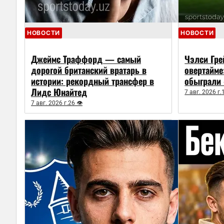
НОВОСТИ
НОВОСТИ
Джеймс Траффорд — самый
Чэлси Гре
дорогой британский вратарь в
овертайме
истории: рекордный трансфер в
обыграли 
Лидс Юнайтед
7 авг. 2026 г.
7 авг. 2026 г.
26 👁