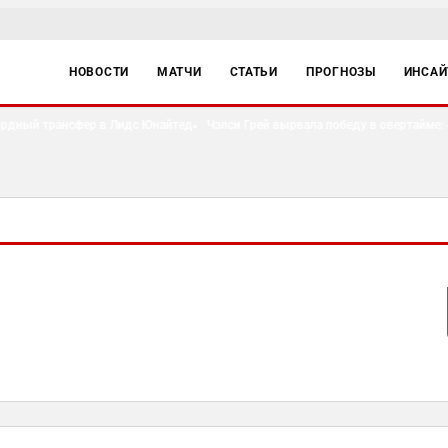
НОВОСТИ
МАТЧИ
СТАТЬИ
ПРОГНОЗЫ
ИНСА
дный трансфер в Лидс Юнайтед
Чэлси Грей вырвала победу в овертайме: «Л
●