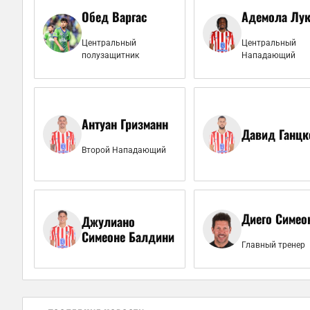
Обед Варгас
Адемола Лу
Центральный
Центральный
полузащитник
Нападающий
Антуан Гризманн
Давид Ганцк
Второй Нападающий
Диего Симео
Джулиано
Симеоне Балдини
Главный тренер