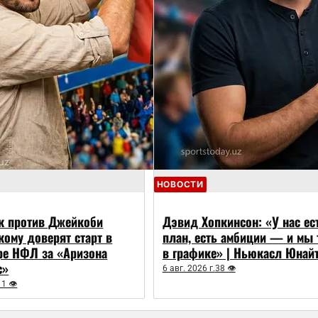
НОВОСТИ
к против Джейкоби
Дэвид Хопкинсон: «У нас ес
 кому доверят старт в
план, есть амбиции — и мы 
ре НФЛ за «Аризона
в графике» | Ньюкасл Юнай
с»
6 авг. 2026 г.
38 👁
11 👁