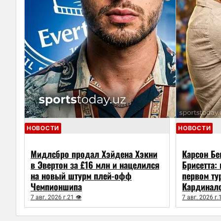
НОВОСТИ
НОВОСТИ
Мидлсбро продал Хэйдена Хэкни
Карсон Бе
в Эвертон за £16 млн и нацелился
Брисетта:
на новый штурм плей-офф
первом ту
Чемпионшипа
Кардинал
7 авг. 2026 г.
21 👁
7 авг. 2026 г.