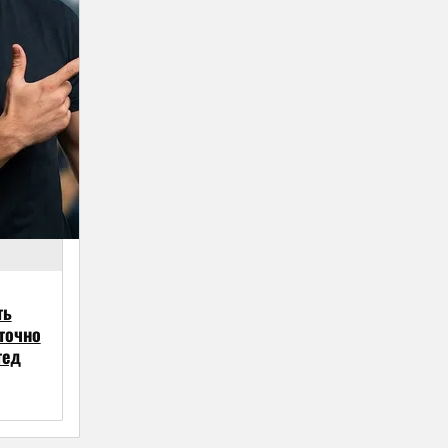
ть
точно
тед