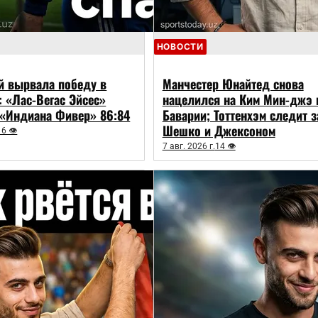
НОВОСТИ
й вырвала победу в
Манчестер Юнайтед снова
: «Лас-Вегас Эйсес»
нацелился на Ким Мин-джэ 
«Индиана Фивер» 86:84
Баварии; Тоттенхэм следит з
Шешко и Джексоном
16 👁
7 авг. 2026 г.
14 👁