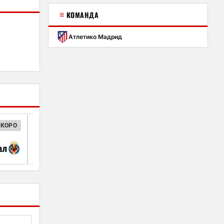
≡
КОМАНДА
Атлетико Мадрид
СКОРО
ИСПАНСКАЯ ЛА ЛИГА
00:30
ал
Севилья
Атлетико Мад
30 авг.