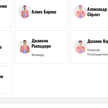
кман
Александр
Алекс Барена
Сёрлот
Джакомо
Джонни Ка
Распадори
о
Опорный
Полузащитник
Форвард
не