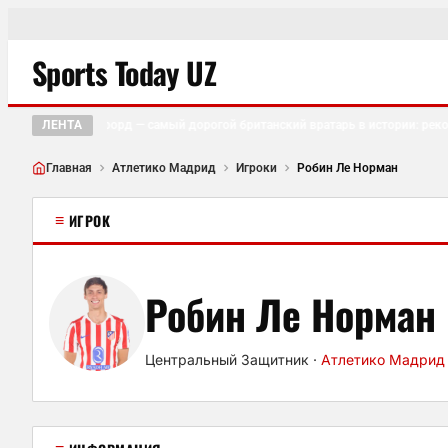
Sports Today UZ
ЛЕНТА
Джеймс Траффорд — самый дорогой британский вратарь в истории: рекор
●
Главная
Атлетико Мадрид
Игроки
Робин Ле Норман
≡
ИГРОК
Робин Ле Норман
Центральный Защитник
·
Атлетико Мадрид