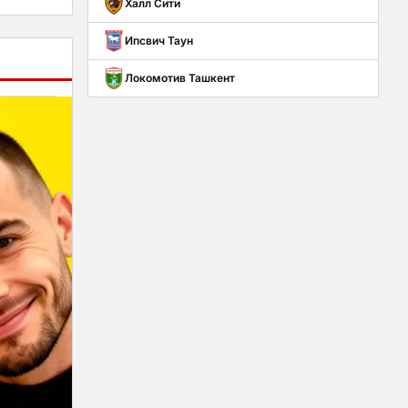
Халл Сити
Ипсвич Таун
Локомотив Ташкент