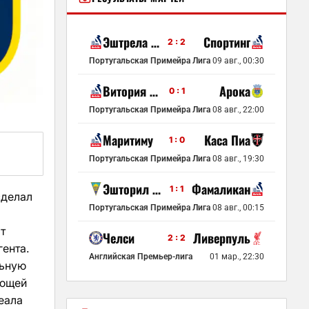
Эштрела Амадора
Спортинг
2 : 2
Португальская Примейра Лига
09 авг., 00:30
Витория де Гимарайнш
Арока
0 : 1
Португальская Примейра Лига
08 авг., 22:00
Маритиму
Каса Пиа
1 : 0
Португальская Примейра Лига
08 авг., 19:30
Эшторил Праиа
Фамаликан
1 : 1
сделал
Португальская Примейра Лига
08 авг., 00:15
т
Челси
Ливерпуль
2 : 2
гента.
Английская Премьер-лига
01 мар., 22:30
льную
ающей
еала