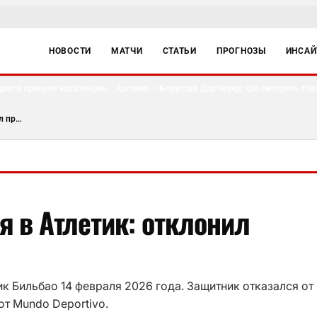
НОВОСТИ
МАТЧИ
СТАТЬИ
ПРОГНОЗЫ
ИНСА
с в прицеле каталонцев
Арсенал — Боруссия Дортмунд: где смотреть товар
●
Аймерик Лапорт вернулся в Атлетик: отклонил предложения
я в Атлетик: отклонил
к Бильбао 14 февраля 2026 года. Защитник отказался от
т Mundo Deportivo.