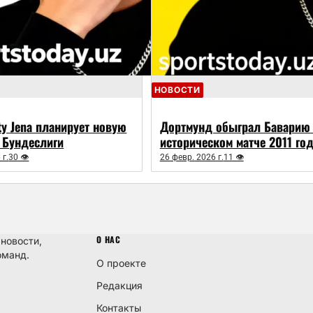
НОВОСТИ
ity Jena планирует новую
Дортмунд обыграл Баварию
 Бундеслиги
историческом матче 2011 го
 г.
30 👁
26 февр. 2026 г.
11 👁
О НАС
 новости,
оманд.
О проекте
Редакция
Контакты