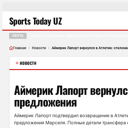
Sports Today UZ
ЛЕНТА
«Барселона» уверена в подписании чемпиона мира: Родри и Хулиан Альваре
●
Главная
Новости
≡
НОВОСТИ
Аймерик Лапорт вернулс
предложения
Аймерик Лапорт подтвердил возвращение в Атлети
предложения Марселя. Полные детали трансфера о