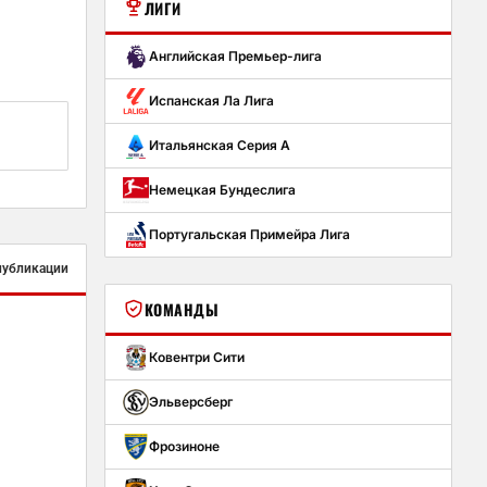
ЛИГИ
Английская Премьер-лига
Испанская Ла Лига
Итальянская Серия А
Немецкая Бундеслига
Португальская Примейра Лига
публикации
КОМАНДЫ
Ковентри Сити
Эльверсберг
Фрозиноне