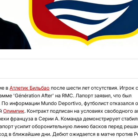
ие в
Атлетик Бильбао
после шести лет отсутствия. Игрок 
мме 'Génération After' на RMC. Лапорт заявил, что был
 По информации Mundo Deportivo, футболист отказался о
ий
Олимпик
. Контракт подписан на условиях свободного а
пехи француза в Серии А. Команда демонстрирует стаби
 Лапорт усилит оборонительную линию басков перед реш
ход в ближайшие дни. Дебют ожидается в матче против Р