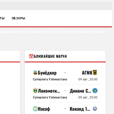
ЙТЫ
ОБЗОРЫ
ищеский матч и во сколько начало
Барселона не меняет стратегию по Хул
●
БЛИЖАЙШИЕ МАТЧИ
Бунёдкор
АГМК
–
Суперлига Узбекистана
09 авг., 20:00
Локомотив Ташкент
Динамо Самарканд
–
Суперлига Узбекистана
09 авг., 20:00
Насаф
Коканд 1912
–